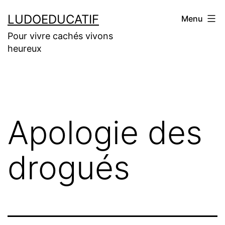
Aller
LUDOEDUCATIF
Menu
au
Pour vivre cachés vivons
contenu
heureux
Apologie des
drogués