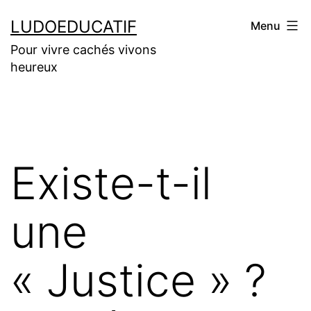
Aller
LUDOEDUCATIF
Menu
au
Pour vivre cachés vivons
contenu
heureux
Existe-t-il
une
« Justice » ?