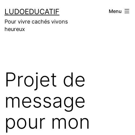
Aller
LUDOEDUCATIF
Menu
au
Pour vivre cachés vivons
contenu
heureux
Projet de
message
pour mon