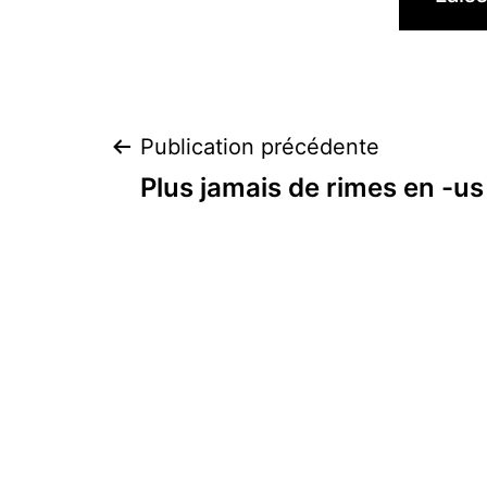
Navigation
Publication précédente
Plus jamais de rimes en -us
de
l’article