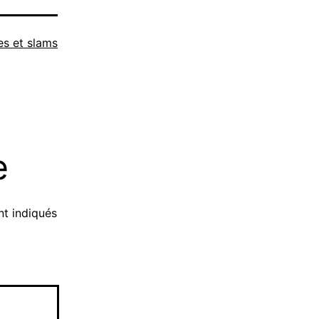
s et slams
e
nt indiqués