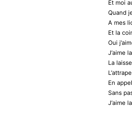
Et moi a
Quand je
A mes lio
Et la co
Oui j’ai
J’aime la
La laiss
L’attrap
En appel
Sans pass
J’aime la