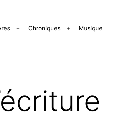
vres
Chroniques
Musique
Ouvrir
Ouvrir
le
le
menu
menu
’écriture