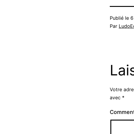
Publié le
6
Par
LudoEd
Lai
Votre adre
avec
*
Comment