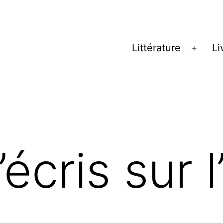
Littérature
Li
Ouvrir
le
menu
écris sur l