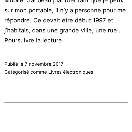
Mobile. J’ai beau pianoter tant que je peux
sur mon portable, il n’y a personne pour me
répondre. Ce devait être début 1997 et
j’habitais, dans une grande ville, une rue…
Slow-
Poursuivre la lecture
train
hyper-
Publié le
7 novembre 2017
speed
Catégorisé comme
Livres électroniques
skipped-
through
flash-
forward
motion-
mixture