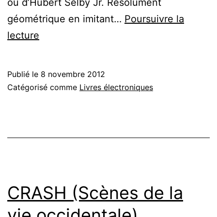
ou d’Hubert Selby Jr. Résolument
géométrique en imitant…
Poursuivre la
New
lecture
York
–
Publié le
8 novembre 2012
Manuel
Catégorisé comme
Livres électroniques
technique
pour
trois
machines
d’amour
à
CRASH (Scènes de la
mort
vie occidentale)