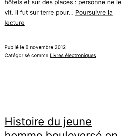
hôtels et sur des places : personne ne le
vit. Il fut sur terre pour…
Poursuivre la
Evangile
lecture
final
:
Publié le
8 novembre 2012
la
Catégorisé comme
Livres électroniques
colère
Histoire du jeune
homme bouleversé en