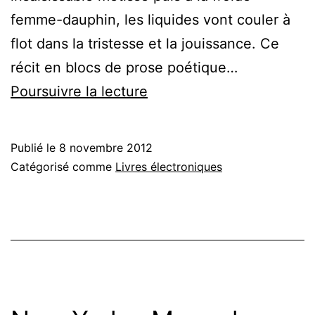
femme-dauphin, les liquides vont couler à
flot dans la tristesse et la jouissance. Ce
récit en blocs de prose poétique…
Balades
Poursuivre la lecture
autour
de
Publié le
8 novembre 2012
l’axe
Catégorisé comme
Livres électroniques
central