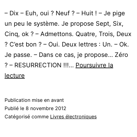
– Dix – Euh, oui ? Neuf ? – Huit ! – Je pige
un peu le système. Je propose Sept, Six,
Cinq, ok ? – Admettons. Quatre, Trois, Deux
? C’est bon ? – Oui. Deux lettres : Un. – Ok.
Je passe. – Dans ce cas, je propose… Zéro
? – RESURRECTION !!!…
Poursuivre la
The
lecture
Farm
–
Publication mise en avant
Un
Publié le
8 novembre 2012
drame
Catégorisé comme
Livres électroniques
rural