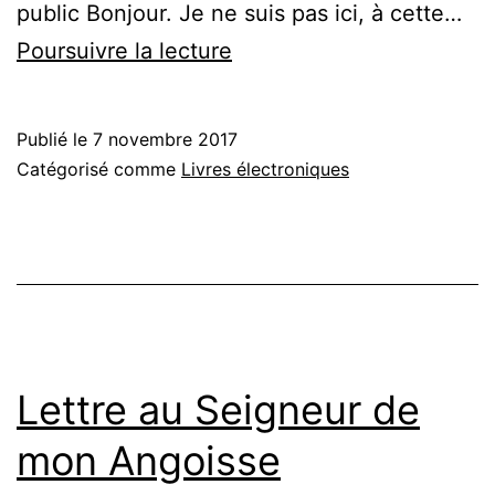
public Bonjour. Je ne suis pas ici, à cette…
Je
Poursuivre la lecture
veux
que
Publié le
7 novembre 2017
la
Catégorisé comme
Livres électroniques
culture
viole
mon
âme
et
massacre
Lettre au Seigneur de
en
mon Angoisse
moi