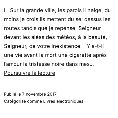
la
I Sur la grande ville, les parois il neige, du
vérité
moins je crois ils mettent du sel dessus les
routes tandis que je repense, Seigneur
devant les aléas des météos, à la beauté,
Seigneur, de votre inexistence. Y a-t-il
une vie avant la mort une cigarette après
l’amour la tristesse noire dans mes…
Lettre
Poursuivre la lecture
au
Seigneur
Publié le
7 novembre 2017
de
Catégorisé comme
Livres électroniques
mon
Angoisse