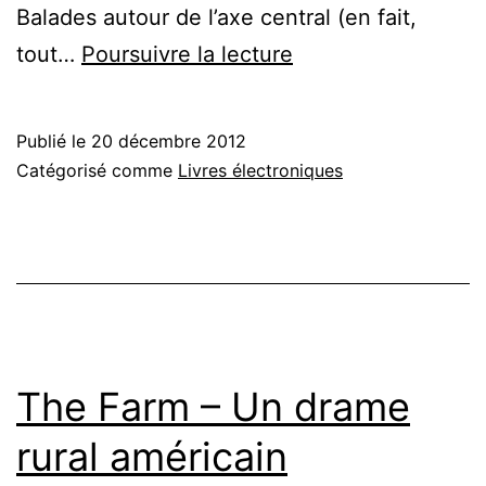
Balades autour de l’axe central (en fait,
Hors-
tout…
Poursuivre la lecture
Les-
Murs
Publié le
20 décembre 2012
–
Catégorisé comme
Livres électroniques
Cramé
contre
Cramé
The Farm – Un drame
rural américain