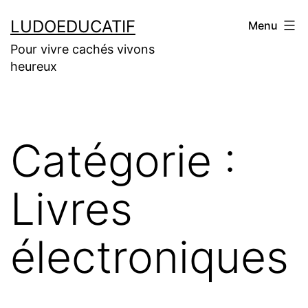
Aller
LUDOEDUCATIF
Menu
au
Pour vivre cachés vivons
contenu
heureux
Catégorie :
Livres
électroniques